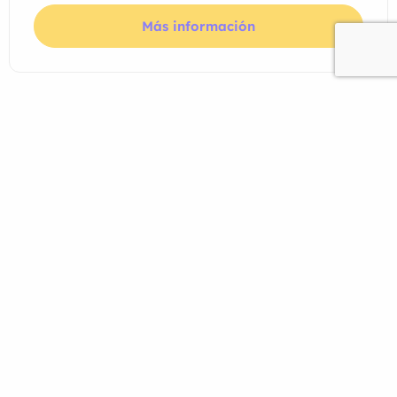
Más información
Tu Camino al Kiwi Dream:
¿Cuánto Tiempo Toma Obtener
la Residencia Después de los
Estudios en Nueva Zelanda?
Descubre cómo estudiar y trabajar en el área de
tecnología en el extranjero puede transformar tu
car...