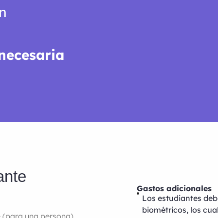
ón
necesaria
ante
Gastos adicionales
Los estudiantes deb
biométricos, los cua
e (para una persona)