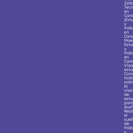
Zel
Tecn
en
Can
¡Est
y
trab
en
Can
Maes
Estu
y
trab
en
Can
Visa
estu
Con
tod
sob
la
visa
de
estu
par
Aust
Real
el
sue
de
trab
y