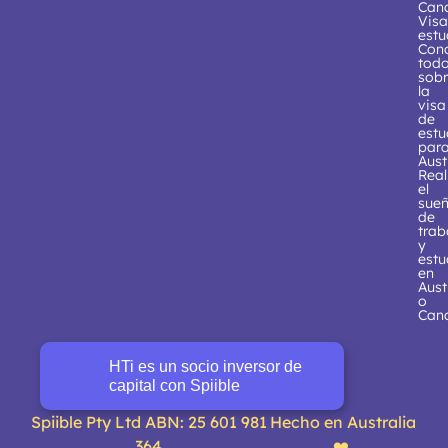
Can
Visa
estu
Con
tod
sob
la
visa
de
estu
par
Aust
Real
el
sue
de
trab
y
estu
en
Aust
o
Can
HTi es un socio inversor de
capital con Spiible
Spiible Pty Ltd ABN: 25 601 981
Hecho en Australia
364
❤️