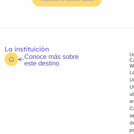
La instituición
Un
Conoce más sobre
C
este destino
W
L
U
U
u
e
C
s
d
p