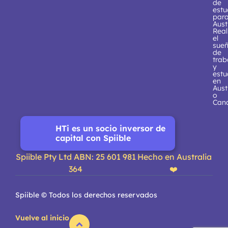
de
estu
par
Aust
Real
el
sue
de
trab
y
estu
en
Aust
o
Can
HTi es un socio inversor de
capital con Spiible
Spiible Pty Ltd ABN: 25 601 981
Hecho en Australia
364
❤️
Spiible © Todos los derechos reservados
Vuelve al inicio