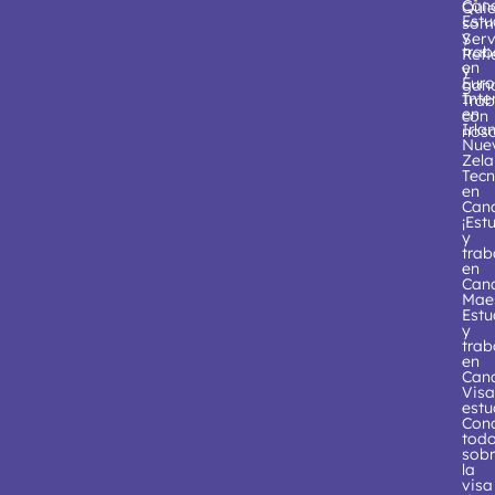
Can
Qui
Estu
som
y
Serv
trab
Refi
en
y
Eur
gan
Int
Trab
en
con
Irla
noso
Nue
Zel
Tecn
en
Can
¡Est
y
trab
en
Can
Maes
Estu
y
trab
en
Can
Visa
estu
Con
tod
sob
la
visa